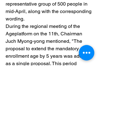
representative group of 500 people in 
mid-April, along with the corresponding 
wording.
During the regional meeting of the 
Ageplatform on the 11th, Chairman 
Juch Myong-yong mentioned, "The 
proposal to extend the mandatory 
enrollment age by 5 years was adopted 
as a single proposal. This period 
signifies an opportunity to increase 
income through employment, resulting 
in a tangible outcome specifying the 
background of this proposal with the 
term '배벌사 (Learning & Earning 
Longer).'"
However, it was evaluated that the 
adjustments to income replacement 
rates and insurance rates merely 
extended the sustainability of pensions 