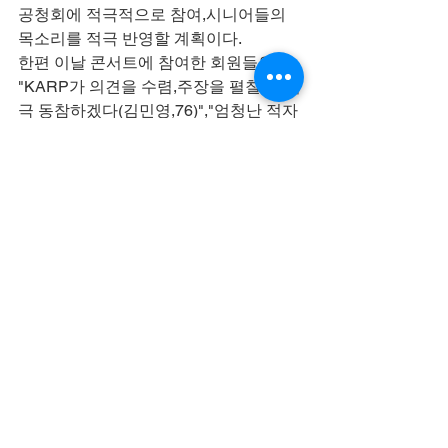
공청회에 적극적으로 참여,시니어들의 
목소리를 적극 반영할 계획이다.
한편 이날 콘서트에 참여한 회원들은 
"KARP가 의견을 수렴,주장을 펼칠 때 적
극 동참하겠다(김민영,76)","엄청난 적자
를 내고 있는 노선 버스를 대폭 축소 시키
고 지하철과 연계한 마을 버스를 확충해 
서울시 버스 적자를 줄여야 한다(김동
익,85)" "지하철 무임승차를 단순히 비용 
관점에서만 접근하는 것은 적절하지 않
다.더 낳은 시민의 삶에 대한 투자로 생각
해야 하며 예산을 효율적으로 사용해 교
통 관련 적자를 줄여야 한다(김재
호,81)"는 등 다양한 의견을 내놨다.
전체 보기